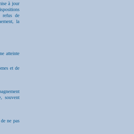
ise à jour
spositions
e refus de
nement, la
ne atteinte
ômes et de
mpagnement
e, souvent
 de ne pas