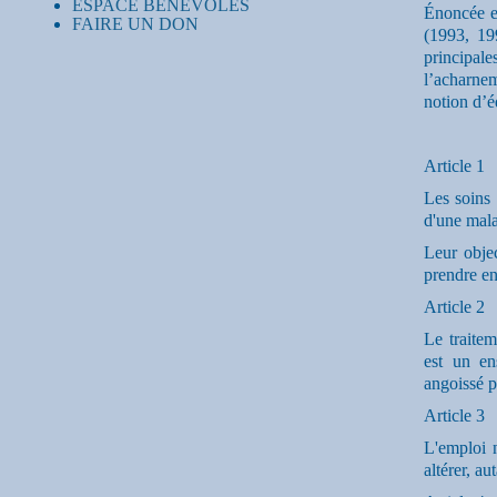
ESPACE BENEVOLES
Énoncée en
FAIRE UN DON
(1993, 19
principale
l’acharne
notion d’é
Article 1
Les soins 
d'une mala
Leur objec
prendre en
Article 2
Le traite
est un en
angoissé 
Article 3
L'emploi n
altérer, a