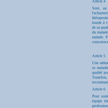
Article 4
Sont, au
l'acharnem
thérapeuti
lourde à v
de sa quali
du malade.
malade. Pa
conscience
Article 5
Une attitu
sa maladi
qualité po
Toutefoi
recommand
Article 6
Pour sout
équipe in
professio