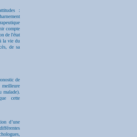
titudes :
charnement
érapeutique
enir compte
n de l'état
à la vie du
cès, de sa
ronostic de
 meilleure
u malade).
que cette
tion d’une
ifférentes
chologues,