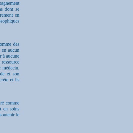
pagnement
ns dont se
èrement en
losophiques
 comme des
e, en aucun
er à aucune
 ressource
le médecin.
ade et son
rète et ils
idéré comme
nt en soins
soutenir le