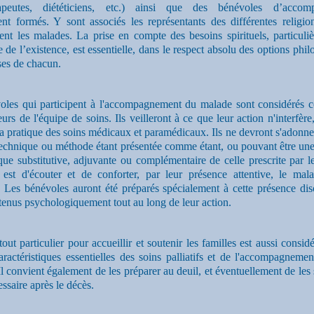
érapeutes, diététiciens, etc.) ainsi que des bénévoles d’accom
nt formés. Y sont associés les représentants des différentes religio
ent les malades. La prise en compte des besoins spirituels, particuli
e de l’existence, est essentielle, dans le respect absolu des options phi
uses de chacun.
oles qui participent à l'accompagnement du malade sont considérés
eurs de l'équipe de soins. Ils veilleront à ce que leur action n'interfèr
la pratique des soins médicaux et paramédicaux. Ils ne devront s'adonn
technique ou méthode étant présentée comme étant, ou pouvant être une
que substitutive, adjuvante ou complémentaire de celle prescrite par 
 est d'écouter et de conforter, par leur présence attentive, le mal
 Les bénévoles auront été préparés spécialement à cette présence disc
tenus psychologiquement tout au long de leur action.
tout particulier pour accueillir et soutenir les familles est aussi cons
ractéristiques essentielles des soins palliatifs et de l'accompagneme
. Il convient également de les préparer au deuil, et éventuellement de les 
ssaire après le décès.