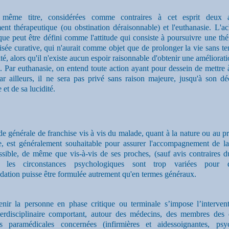
 même titre, considérées comme contraires à cet esprit deux at
ent thérapeutique (ou obstination déraisonnable) et l'euthanasie. L'a
que peut être défini comme l'attitude qui consiste à poursuivre une th
isée curative, qui n'aurait comme objet que de prolonger la vie sans t
té, alors qu'il n'existe aucun espoir raisonnable d'obtenir une amélioratio
 Par euthanasie, on entend toute action ayant pour dessein de mettre 
r ailleurs, il ne sera pas privé sans raison majeure, jusqu'à son dé
 et de sa lucidité.
de générale de franchise vis à vis du malade, quant à la nature ou au p
e, est généralement souhaitable pour assurer l'accompagnement de la
ssible, de même que vis-à-vis de ses proches, (sauf avis contraires d
s, les circonstances psychologiques sont trop variées pour 
ation puisse être formulée autrement qu'en termes généraux.
enir la personne en phase critique ou terminale s’impose l’interven
terdisciplinaire comportant, autour des médecins, des membres des d
ns paramédicales concernées (infirmières et aidessoignantes, psy