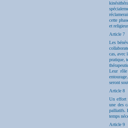
kinésith
spécialeme
réclamerai
cette phas
et religie
Article 7
Les bénév
collaborat
cas, avec 
pratique, 
thérapeuti
Leur rôle
entourage.
seront sou
Article 8
Un effort 
une des ca
palliatifs
temps néce
Article 9